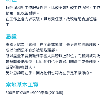
個性溫和對工作服從性高，比較不會計較工作內容，工作
勤奮，能吃苦耐勞。
在工作上會力求表現，具有責任感，故較能配合加班趕
工。
忌諱
泰國人認為「頭部」在字義或象徵上是身體的最高部位，
所以他們是不容許被觸及頭部。
所以盡量不要觸碰到泰國人肩膀以上部位；而腳則被認為
是身體最低部位，因此他們也不喜歡用腳踢門或是翹腳、
或是把腳底對人。
另外忌諱用左手，因為他們也認為左手是不潔淨的。
當地基本工資
300日薪X30日=9000泰銖(2013年)